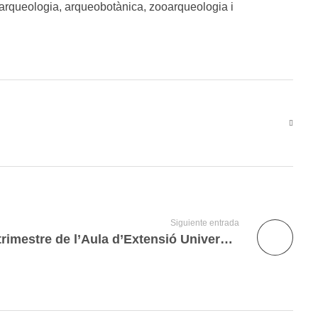
d’arqueologia, arqueobotànica, zooarqueologia i
Siguiente entrada
Programació del segon trimestre de l’Aula d’Extensió Universitària