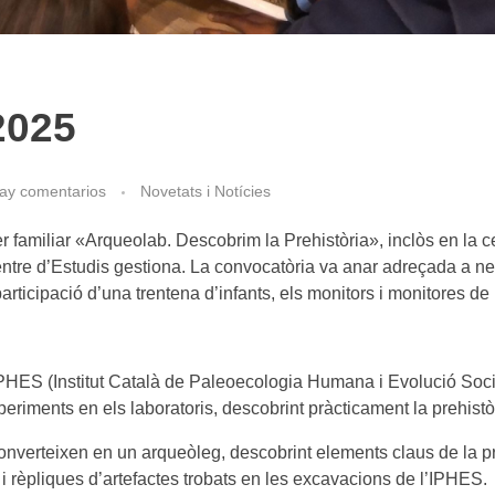
2025
ay comentarios
Novetats i Notícies
r familiar «Arqueolab. Descobrim la Prehistòria», inclòs en la ce
re d’Estudis gestiona. La convocatòria va anar adreçada a nen
rticipació d’una trentena d’infants, els monitors i monitores de 
IPHES (Institut Català de Paleoecologia Humana i Evolució Social
riments en els laboratoris, descobrint pràcticament la prehistòri
nverteixen en un arqueòleg, descobrint elements claus de la preh
ls i rèpliques d’artefactes trobats en les excavacions de l’IPHE