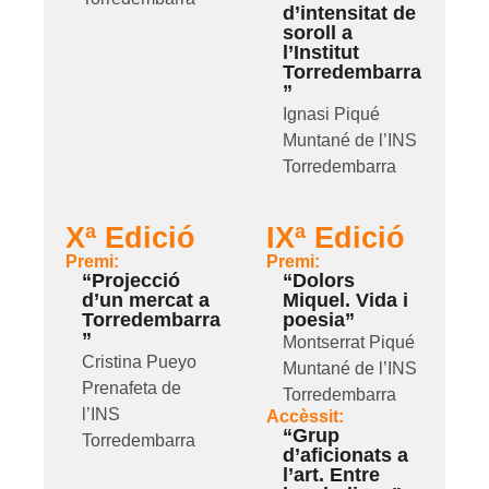
d’intensitat de
soroll a
l’Institut
Torredembarra
”
Ignasi Piqué
Muntané de l’INS
Torredembarra
Xª Edició
IXª Edició
Premi:
Premi:
“Projecció
“Dolors
d’un mercat a
Miquel. Vida i
Torredembarra
poesia”
”
Montserrat Piqué
Cristina Pueyo
Muntané de l’INS
Prenafeta de
Torredembarra
l’INS
Accèssit:
“Grup
Torredembarra
d’aficionats a
l’art. Entre