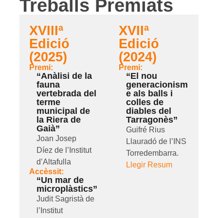
Treballs Premiats
XVIIIª
XVIIª
Edició
Edició
(2025)
(2024)
Premi:
Premi:
“Anàlisi de la
“El nou
fauna
generacionism
vertebrada del
e als balls i
terme
colles de
municipal de
diables del
la Riera de
Tarragonès”
Gaià”
Guifré Rius
Joan Josep
Llauradó de l’INS
Díez de l’Institut
Torredembarra.
d’Altafulla
Llegir Resum
Accèssit:
“Un mar de
microplàstics”
Judit Sagristà de
l’Institut