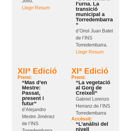
Joliu.
l’urna. La
Llegir Resum
transició
municipal a
Torredembarra
”
d’Oriol Juan Batet
de l’INS
Torredembarra.
Llegir Resum
XIIª Edició
XIª Edició
Premi:
Premi:
“Mas d’en
“La vegetació
Mestre:
al Gorg de
Passat,
Creixell”
present i
Gabriel Lorenzo
futur”
Herranz de l’INS
d’Alejandro
Torredembarra
Mestre Jiménez
Accèssit:
de l’INS
“L’anàlisi del
nivell
Torredembarra