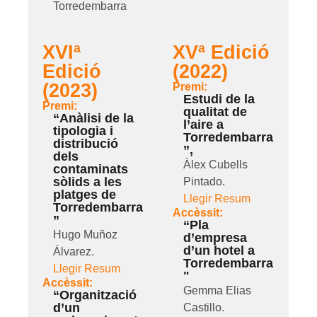
Torredembarra
XVIª
XVª Edició
Edició
(2022)
(2023)
Premi:
Estudi de la
Premi:
qualitat de
“Anàlisi de la
l’aire a
tipologia i
Torredembarra
distribució
”,
dels
Àlex Cubells
contaminats
sòlids a les
Pintado.
platges de
Llegir Resum
Torredembarra
Accèssit:
”
“Pla
Hugo Muñoz
d’empresa
d’un hotel a
Álvarez.
Torredembarra
Llegir Resum
"
Accèssit:
Gemma Elias
“Organització
d’un
Castillo.