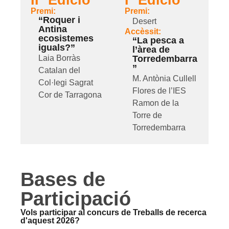
IIª Edició
Iª Edició
Premi:
Premi:
“Roquer i
Desert
Antina
Accèssit:
ecosistemes
“La pesca a
iguals?”
l’àrea de
Laia Borràs
Torredembarra
”
Catalan del
M. Antònia Cullell
Col·legi Sagrat
Flores de l’IES
Cor de Tarragona
Ramon de la
Torre de
Torredembarra
Bases de
Participació
Vols participar al concurs de Treballs de recerca
d'aquest 2026?