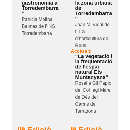
gastronomia a
la zona urbana
Torredembarra
de
”
Torredembarra
”
Patrícia Molina
Joan M. Vidal de
Balmes de l’INS
l’IES
Torredembarra
d’horticultura de
Reus.
Accèssit:
“La vegetació i
la freqüentació
de l’espai
natural Els
Muntanyans”
Rosalia Gil Papiol
del Col·legi Mare
de Déu del
Carme de
Tarragona