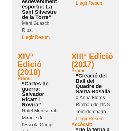
esdeveniment
Llegir Resum
esportiu: La
Sant Silvestre
de la Torre”
Martí Guasch
Rius.
Llegir Resum
XIVª
XIIIª Edició
Edició
(2017)
(2018)
Premi:
“Creació del
Premi:
Ball del
“Cartes de
Quadre de
guerra:
Santa Rosalia
Salvador
d’Anna Flores
Ricart i
Rovira”
Rimbau de l’INS
Rafel Montserrat i
Torredembarra
Miracle de
Llegir Resum
Accèssit:
l’Escola Camp
“De la terna a