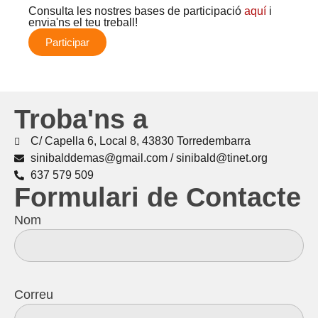
Consulta les nostres bases de participació
aquí
i
envia'ns el teu treball!
Participar
Troba'ns a
C/ Capella 6, Local 8, 43830 Torredembarra
sinibalddemas@gmail.com / sinibald@tinet.org
637 579 509
Formulari de Contacte
Nom
Correu