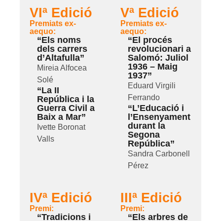
VIª Edició
Vª Edició
Premiats ex-
Premiats ex-
aequo:
aequo:
“Els noms
“El procés
dels carrers
revolucionari a
d’Altafulla”
Salomó: Juliol
1936 – Maig
Mireia Alfocea
1937”
Solé
Eduard Virgili
“La II
Ferrando
República i la
Guerra Civil a
“L’Educació i
Baix a Mar”
l’Ensenyament
durant la
Ivette Boronat
Segona
Valls
República”
Sandra Carbonell
Pérez
IVª Edició
IIIª Edició
Premi:
Premi:
“Tradicions i
“Els arbres de