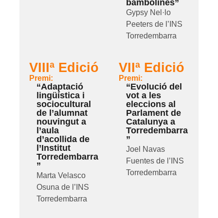
bambolines”
Gypsy Nel·lo
Peeters de l’INS
Torredembarra
VIIIª Edició
VIIª Edició
Premi:
Premi:
“Adaptació
“Evolució del
lingüística i
vot a les
sociocultural
eleccions al
de l’alumnat
Parlament de
nouvingut a
Catalunya a
l’aula
Torredembarra
d’acollida de
”
l’Institut
Joel Navas
Torredembarra
Fuentes de l’INS
”
Torredembarra
Marta Velasco
Osuna de l’INS
Torredembarra