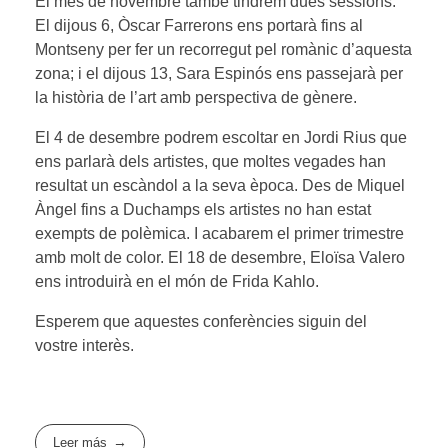
El mes de novembre també tindrem dues sessions.
El dijous 6, Òscar Farrerons ens portarà fins al
Montseny per fer un recorregut pel romànic d’aquesta
zona; i el dijous 13, Sara Espinós ens passejarà per
la història de l’art amb perspectiva de gènere.
El 4 de desembre podrem escoltar en Jordi Rius que
ens parlarà dels artistes, que moltes vegades han
resultat un escàndol a la seva època. Des de Miquel
Àngel fins a Duchamps els artistes no han estat
exempts de polèmica. I acabarem el primer trimestre
amb molt de color. El 18 de desembre, Eloïsa Valero
ens introduirà en el món de Frida Kahlo.
Esperem que aquestes conferències siguin del
vostre interès.
Leer más