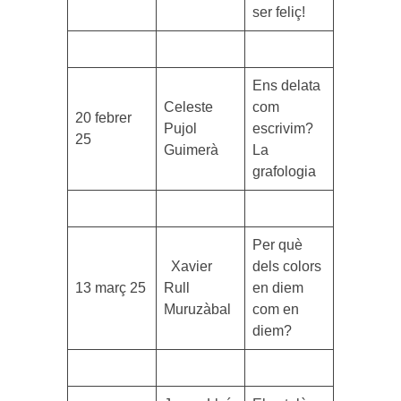
ser feliç!
Ens delata
Celeste
com
20 febrer
Pujol
escrivim?
25
Guimerà
La
grafologia
Per què
Xavier
dels colors
13 març 25
Rull
en diem
Muruzàbal
com en
diem?