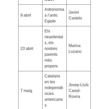
Astronomia
Javier
9 abril
a l’antic
Castelo
Egipte
Els
neardental
s, els
Marina
23 abril
nostres
Lozano
parents
més
propers
Catalans
en les
Josep-Lluís
independè
7 maig
Carod-
ncies
Rovira
americane
s