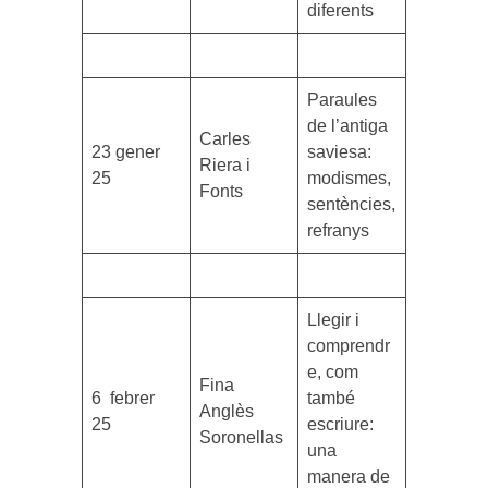
diferents
Paraules
de l’antiga
Carles
23 gener
saviesa:
Riera i
25
modismes,
Fonts
sentències,
refranys
Llegir i
comprendr
e, com
Fina
6 febrer
també
Anglès
25
escriure:
Soronellas
una
manera de