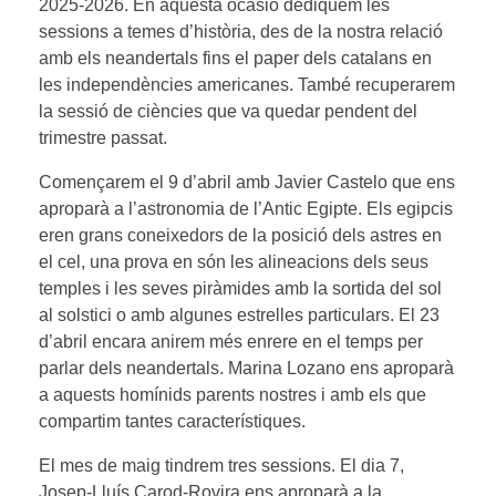
2025-2026. En aquesta ocasió dediquem les
sessions a temes d’història, des de la nostra relació
amb els neandertals fins el paper dels catalans en
les independències americanes. També recuperarem
la sessió de ciències que va quedar pendent del
trimestre passat.
Començarem el 9 d’abril amb Javier Castelo que ens
aproparà a l’astronomia de l’Antic Egipte. Els egipcis
eren grans coneixedors de la posició dels astres en
el cel, una prova en són les alineacions dels seus
temples i les seves piràmides amb la sortida del sol
al solstici o amb algunes estrelles particulars. El 23
d’abril encara anirem més enrere en el temps per
parlar dels neandertals. Marina Lozano ens aproparà
a aquests homínids parents nostres i amb els que
compartim tantes característiques.
El mes de maig tindrem tres sessions. El dia 7,
Josep-Lluís Carod-Rovira ens aproparà a la