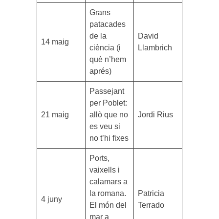
Grans
patacades
de la
David
14 maig
ciència (i
Llambrich
què n’hem
aprés)
Passejant
per Poblet:
21 maig
allò que no
Jordi Rius
es veu si
no t’hi fixes
Ports,
vaixells i
calamars a
la romana.
Patricia
4 juny
El món del
Terrado
mar a