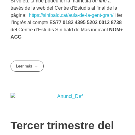
Si voleu, també podeu fer la matrícula
on line
a
través de la web del Centre d’Estudis al final de la
pàgina:
https://sinibald.cat/aula-de-la-gent-gran/
i fer
l’ingrés al compte
ES77 0182 4395 5202 0012 8738
del Centre d’Estudis Sinibald de Mas indicant
NOM+
AGG
.
Leer más
Tercer trimestre del